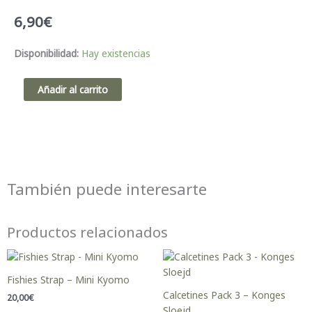
6,90
€
Tattoo
Disponibilidad:
Hay existencias
Cats
-
Añadir al carrito
Londji
cantidad
También puede interesarte
Productos relacionados
Este
producto
Fishies Strap – Mini Kyomo
tiene
Calcetines Pack 3 – Konges
20,00
€
múltiples
Sloejd