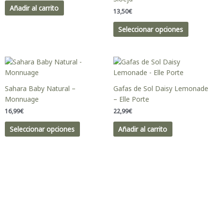
variantes
Añadir al carrito
13,50
€
Las
opciones
Seleccionar opciones
se
pueden
elegir
Este
en
producto
la
tiene
Sahara Baby Natural –
Gafas de Sol Daisy Lemonade
página
múltiples
Monnuage
– Elle Porte
de
variantes.
producto
16,99
€
22,99
€
Las
opciones
Seleccionar opciones
Añadir al carrito
se
pueden
elegir
en
la
página
de
producto