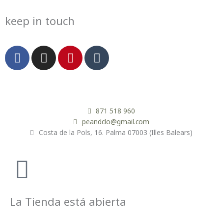
keep in touch
F
I
P
T
a
n
i
u
c
s
n
m
e
t
t
b
b
a
e
l
o
g
r
r
871 518 960
o
r
e
peandclo@gmail.com
Costa de la Pols, 16. Palma 07003 (Illes Balears)
k
a
s
m
t
La Tienda está abierta