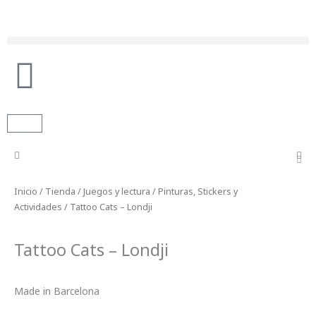
Ir
al
contenido
Búsqueda de productos
Carrito
Inicio
/
Tienda
/
Juegos y lectura
/
Pinturas, Stickers y
Actividades
/ Tattoo Cats – Londji
Tattoo Cats – Londji
Made in Barcelona