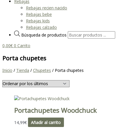
Rebajas
Rebajas recien nacido
Rebajas bebe
Rebajas kids
Rebajas calzado
Búsqueda de productos
0,00
€
0
Carrito
Porta chupetes
Inicio
/
Tienda
/
Chupetes
/ Porta chupetes
Portachupetes Woodchuck
14,99
€
Añadir al carrito