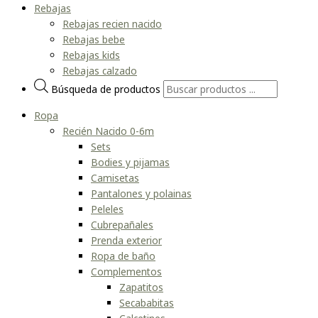
Rebajas
Rebajas recien nacido
Rebajas bebe
Rebajas kids
Rebajas calzado
Búsqueda de productos
Ropa
Recién Nacido 0-6m
Sets
Bodies y pijamas
Camisetas
Pantalones y polainas
Peleles
Cubrepañales
Prenda exterior
Ropa de baño
Complementos
Zapatitos
Secababitas