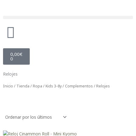
Ir
al
contenido
Búsqueda de productos
Carrito
0,00
€
0
Relojes
Inicio
/
Tienda
/
Ropa
/
Kids 3-8y
/
Complementos
/ Relojes