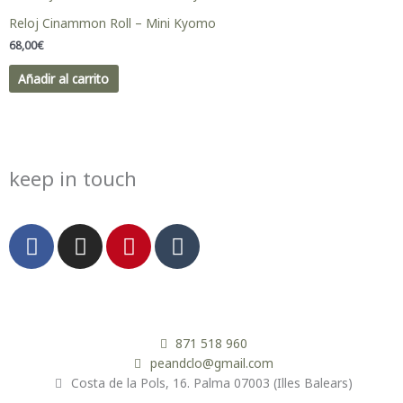
Reloj Cinammon Roll – Mini Kyomo
68,00
€
Añadir al carrito
keep in touch
F
I
P
T
a
n
i
u
c
s
n
m
e
t
t
b
b
a
e
l
o
g
r
r
871 518 960
o
r
e
peandclo@gmail.com
Costa de la Pols, 16. Palma 07003 (Illes Balears)
k
a
s