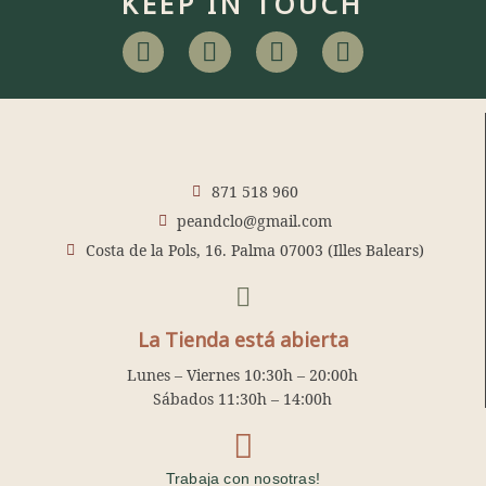
KEEP IN TOUCH
F
I
P
T
a
n
i
u
c
s
n
m
e
t
t
b
b
a
e
l
o
g
r
r
o
r
e
871 518 960
k
a
s
peandclo@gmail.com
m
t
Costa de la Pols, 16. Palma 07003 (Illes Balears)
La Tienda está abierta
Lunes – Viernes 10:30h – 20:00h
Sábados 11:30h – 14:00h
Trabaja con nosotras!