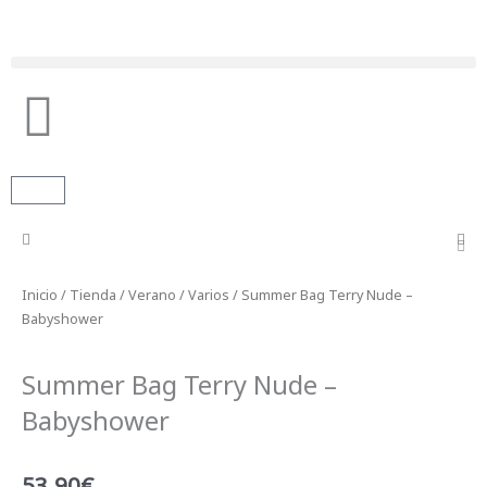
Ir
al
contenido
Búsqueda de productos
Carrito
Inicio
/
Tienda
/
Verano
/
Varios
/ Summer Bag Terry Nude –
Babyshower
Summer Bag Terry Nude –
Babyshower
53,90
€