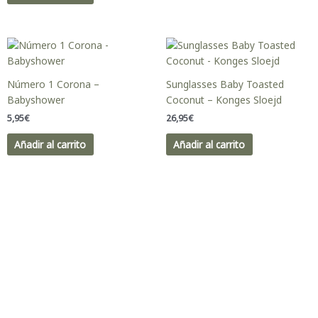
se
pueden
elegir
en
la
página
Número 1 Corona –
Sunglasses Baby Toasted
de
Babyshower
Coconut – Konges Sloejd
producto
5,95
€
26,95
€
Añadir al carrito
Añadir al carrito