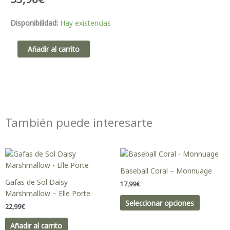
Summer
Disponibilidad:
Hay existencias
Bag
Terry
Añadir al carrito
Nude
-
Babyshower
cantidad
También puede interesarte
Este
producto
Baseball Coral – Monnuage
tiene
Gafas de Sol Daisy
17,99
€
múltiples
Marshmallow – Elle Porte
variantes
Seleccionar opciones
22,99
€
Las
opciones
Añadir al carrito