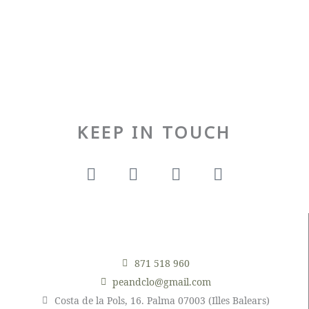
KEEP IN TOUCH
F
I
P
T
a
n
i
u
c
s
n
m
e
t
t
b
b
a
e
l
o
g
r
r
o
r
e
871 518 960
k
a
s
peandclo@gmail.com
m
t
Costa de la Pols, 16. Palma 07003 (Illes Balears)