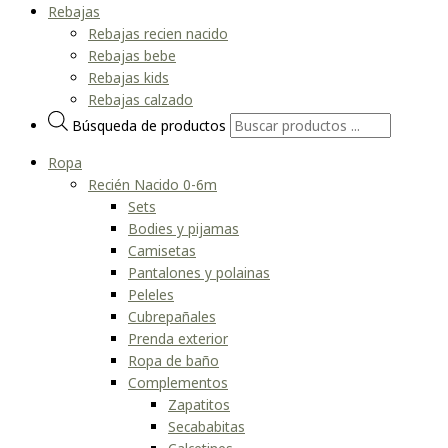
Rebajas
Rebajas recien nacido
Rebajas bebe
Rebajas kids
Rebajas calzado
Búsqueda de productos
Ropa
Recién Nacido 0-6m
Sets
Bodies y pijamas
Camisetas
Pantalones y polainas
Peleles
Cubrepañales
Prenda exterior
Ropa de baño
Complementos
Zapatitos
Secababitas