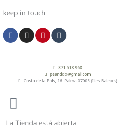
keep in touch
F
I
P
T
a
n
i
u
c
s
n
m
e
t
t
b
b
a
e
l
o
g
r
r
871 518 960
o
r
e
peandclo@gmail.com
Costa de la Pols, 16. Palma 07003 (Illes Balears)
k
a
s
m
t
La Tienda está abierta