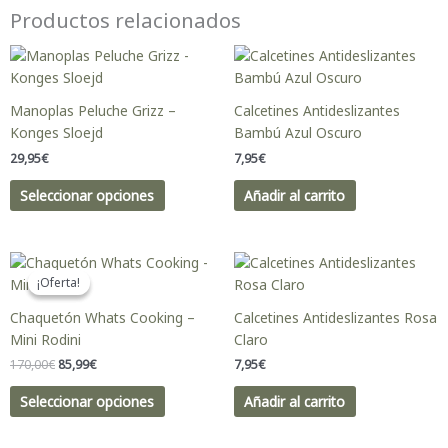
Productos relacionados
Este
producto
tiene
Manoplas Peluche Grizz –
Calcetines Antideslizantes
múltiples
Konges Sloejd
Bambú Azul Oscuro
variantes.
29,95
€
7,95
€
Las
opciones
Seleccionar opciones
Añadir al carrito
se
pueden
elegir
El
El
Este
en
precio
precio
producto
¡Oferta!
¡Oferta!
original
actual
la
tiene
era:
es:
Chaquetón Whats Cooking –
Calcetines Antideslizantes Rosa
página
170,00€.
85,99€.
múltiples
Mini Rodini
Claro
de
variantes.
producto
170,00
€
85,99
€
7,95
€
Las
opciones
Seleccionar opciones
Añadir al carrito
se
pueden