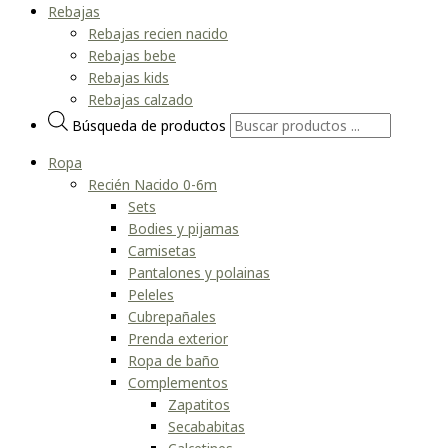
Rebajas
Rebajas recien nacido
Rebajas bebe
Rebajas kids
Rebajas calzado
Búsqueda de productos
Ropa
Recién Nacido 0-6m
Sets
Bodies y pijamas
Camisetas
Pantalones y polainas
Peleles
Cubrepañales
Prenda exterior
Ropa de baño
Complementos
Zapatitos
Secababitas