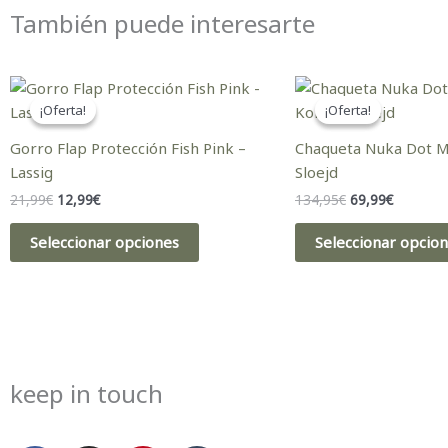
También puede interesarte
El
El
El
El
Este
precio
precio
precio
precio
¡Oferta!
¡Oferta!
¡Oferta!
¡Oferta!
producto
original
actual
original
actual
era:
es:
tiene
era:
es:
Gorro Flap Protección Fish Pink –
Chaqueta Nuka Dot M
21,99€.
12,99€.
134,95€.
69,99€.
múltiples
Lassig
Sloejd
variantes.
21,99
€
12,99
€
134,95
€
69,99
€
Las
opciones
Seleccionar opciones
Seleccionar opcio
se
pueden
elegir
en
la
página
keep in touch
de
producto