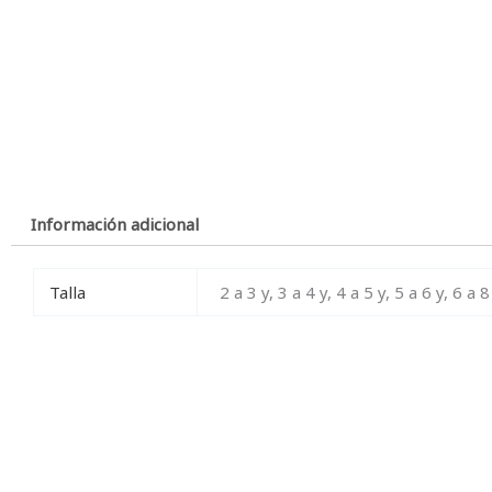
Información adicional
Talla
2 a 3 y, 3 a 4 y, 4 a 5 y, 5 a 6 y, 6 a 8