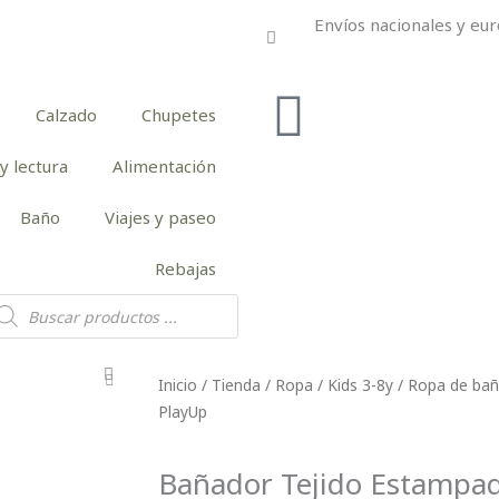
Envíos nacionales y eur
Calzado
Chupetes
y lectura
Alimentación
Baño
Viajes y paseo
Rebajas
squeda
e
oductos
Inicio
/
Tienda
/
Ropa
/
Kids 3-8y
/
Ropa de ba
PlayUp
Bañador Tejido Estampad