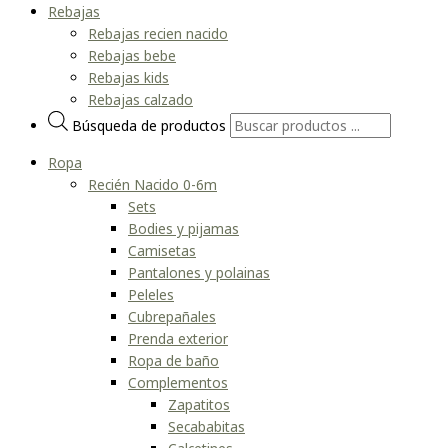
Rebajas
Rebajas recien nacido
Rebajas bebe
Rebajas kids
Rebajas calzado
Búsqueda de productos
Ropa
Recién Nacido 0-6m
Sets
Bodies y pijamas
Camisetas
Pantalones y polainas
Peleles
Cubrepañales
Prenda exterior
Ropa de baño
Complementos
Zapatitos
Secababitas