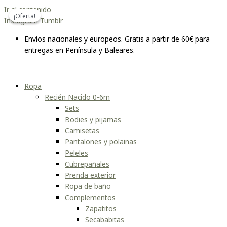
Ir al contenido
¡Oferta!
¡Oferta!
Instagram
Tumblr
Envíos nacionales y europeos. Gratis a partir de 60€ para
entregas en Península y Baleares.
Ropa
Recién Nacido 0-6m
Sets
Bodies y pijamas
Camisetas
Pantalones y polainas
Peleles
Cubrepañales
Prenda exterior
Ropa de baño
Complementos
Zapatitos
Secababitas