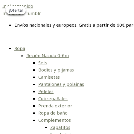
Ir al contenido
¡Oferta!
¡Oferta!
¡Oferta!
¡Oferta!
Instagram
Tumblr
Envíos nacionales y europeos. Gratis a partir de 60€ par
Ropa
Recién Nacido 0-6m
Sets
Bodies y pijamas
Camisetas
Pantalones y polainas
Peleles
Cubrepañales
Prenda exterior
Ropa de baño
Complementos
Zapatitos