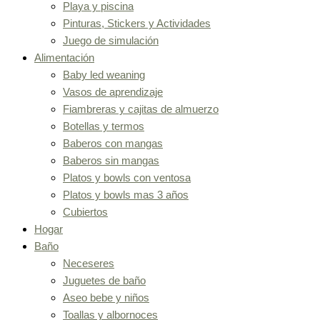
Playa y piscina
Pinturas, Stickers y Actividades
Juego de simulación
Alimentación
Baby led weaning
Vasos de aprendizaje
Fiambreras y cajitas de almuerzo
Botellas y termos
Baberos con mangas
Baberos sin mangas
Platos y bowls con ventosa
Platos y bowls mas 3 años
Cubiertos
Hogar
Baño
Neceseres
Juguetes de baño
Aseo bebe y niños
Toallas y albornoces