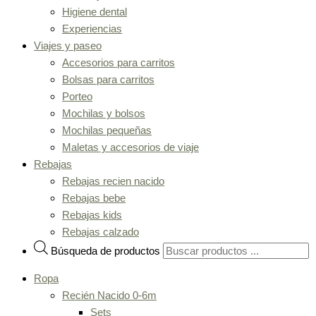
Higiene dental
Experiencias
Viajes y paseo
Accesorios para carritos
Bolsas para carritos
Porteo
Mochilas y bolsos
Mochilas pequeñas
Maletas y accesorios de viaje
Rebajas
Rebajas recien nacido
Rebajas bebe
Rebajas kids
Rebajas calzado
Búsqueda de productos
Ropa
Recién Nacido 0-6m
Sets