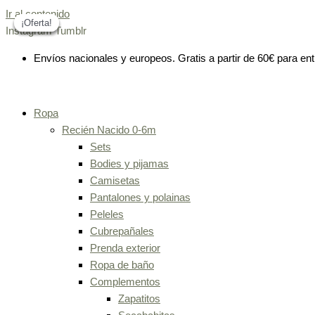
Ir al contenido
¡Oferta!
¡Oferta!
¡Oferta!
¡Oferta!
Instagram
Tumblr
Envíos nacionales y europeos. Gratis a partir de 60€ para en
Ropa
Recién Nacido 0-6m
Sets
Bodies y pijamas
Camisetas
Pantalones y polainas
Peleles
Cubrepañales
Prenda exterior
Ropa de baño
Complementos
Zapatitos