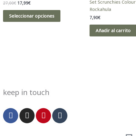
Set Scrunchies Colour
27,00€.
17,99€.
27,00
€
17,99
€
múltiples
Rockahula
variantes.
Seleccionar opciones
7,90
€
Las
opciones
Añadir al carrito
se
pueden
elegir
en
la
página
de
producto
keep in touch
F
I
P
T
a
n
i
u
c
s
n
m
e
t
t
b