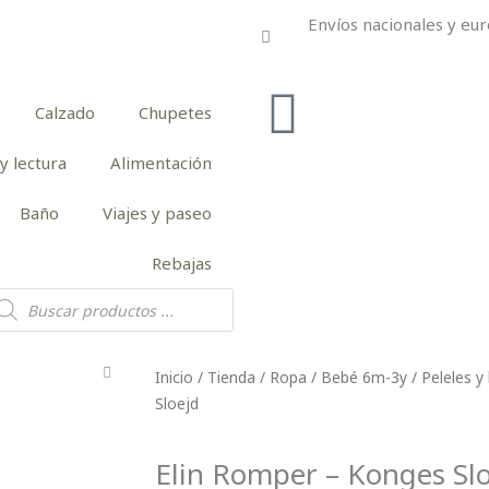
Envíos nacionales y eur
Calzado
Chupetes
y lectura
Alimentación
Baño
Viajes y paseo
Rebajas
squeda
e
oductos
Inicio
/
Tienda
/
Ropa
/
Bebé 6m-3y
/
Peleles y
Sloejd
Elin Romper – Konges Sl