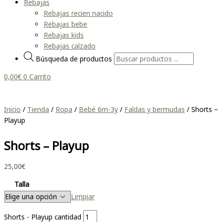
Rebajas
Rebajas recien nacido
Rebajas bebe
Rebajas kids
Rebajas calzado
Búsqueda de productos
0,00
€
0
Carrito
Inicio
/
Tienda
/
Ropa
/
Bebé 6m-3y
/
Faldas y bermudas
/ Shorts –
Playup
Shorts – Playup
25,00
€
Talla
Limpiar
Shorts - Playup cantidad