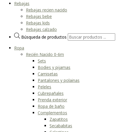
Rebajas
Rebajas recien nacido
Rebajas bebe
Rebajas kids
Rebajas calzado
Búsqueda de productos
Ropa
Recién Nacido 0-6m
Sets
Bodies y pijamas
Camisetas
Pantalones y polainas
Peleles
Cubrepañales
Prenda exterior
Ropa de baño
Complementos
Zapatitos
Secababitas