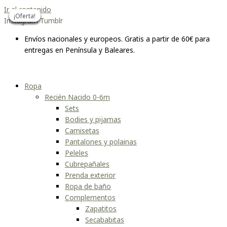
Ir al contenido
¡Oferta!
¡Oferta!
¡Oferta!
¡Oferta!
¡Oferta!
¡Oferta!
Instagram
Tumblr
Envíos nacionales y europeos. Gratis a partir de 60€ para
entregas en Península y Baleares.
Ropa
Recién Nacido 0-6m
Sets
Bodies y pijamas
Camisetas
Pantalones y polainas
Peleles
Cubrepañales
Prenda exterior
Ropa de baño
Complementos
Zapatitos
Secababitas