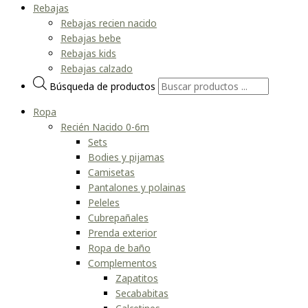
Rebajas
Rebajas recien nacido
Rebajas bebe
Rebajas kids
Rebajas calzado
Búsqueda de productos
Ropa
Recién Nacido 0-6m
Sets
Bodies y pijamas
Camisetas
Pantalones y polainas
Peleles
Cubrepañales
Prenda exterior
Ropa de baño
Complementos
Zapatitos
Secababitas