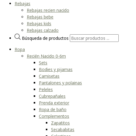
Rebajas
Rebajas recien nacido
Rebajas bebe
Rebajas kids
Rebajas calzado
Búsqueda de productos
Ropa
Recién Nacido 0-6m
Sets
Bodies y pijamas
Camisetas
Pantalones y polainas
Peleles
Cubrepañales
Prenda exterior
Ropa de baño
Complementos
Zapatitos
Secababitas