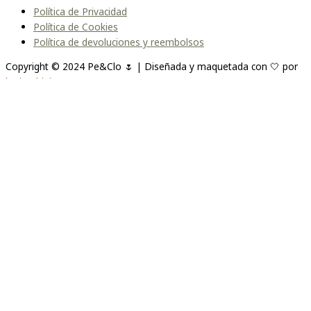
Política de Privacidad
Política de Cookies
Política de devoluciones y reembolsos
Copyright © 2024 Pe&Clo 🌷 | Diseñada y maquetada con 🤍 por
lopipedrini
Unirme a la lista
Te enviaremos un correo cuando el producto esté
disponible. Por favor, déjanos tu dirección de correo electrónico a
continuación.
Escríbeme cuando este disponible