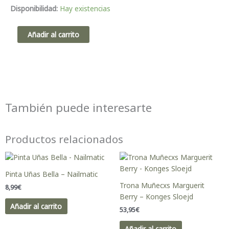
Jim
Disponibilidad:
Hay existencias
Muñeco
-
Añadir al carrito
Little
Dutch
cantidad
También puede interesarte
Productos relacionados
Pinta Uñas Bella – Nailmatic
Trona Muñecxs Marguerit
8,99
€
Berry – Konges Sloejd
Añadir al carrito
53,95
€
Añadir al carrito