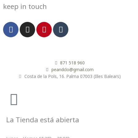
keep in touch
F
I
P
T
a
n
i
u
c
s
n
m
e
t
t
b
b
a
e
l
o
g
r
r
871 518 960
o
r
e
peandclo@gmail.com
Costa de la Pols, 16. Palma 07003 (Illes Balears)
k
a
s
m
t
La Tienda está abierta