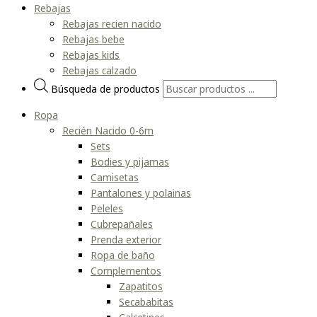
Rebajas
Rebajas recien nacido
Rebajas bebe
Rebajas kids
Rebajas calzado
Búsqueda de productos
Ropa
Recién Nacido 0-6m
Sets
Bodies y pijamas
Camisetas
Pantalones y polainas
Peleles
Cubrepañales
Prenda exterior
Ropa de baño
Complementos
Zapatitos
Secababitas