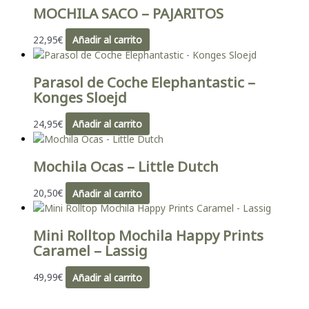
MOCHILA SACO – PAJARITOS
22,95
€
Añadir al carrito
Parasol de Coche Elephantastic –
Konges Sloejd
24,95
€
Añadir al carrito
Mochila Ocas – Little Dutch
20,50
€
Añadir al carrito
Mini Rolltop Mochila Happy Prints
Caramel – Lassig
49,99
€
Añadir al carrito