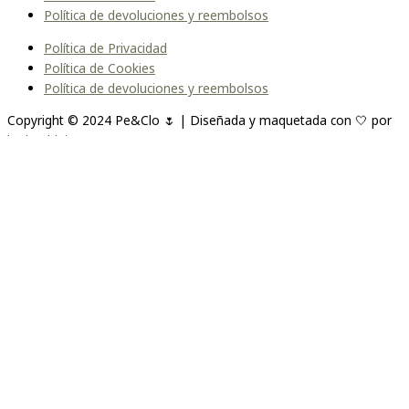
Política de devoluciones y reembolsos
Política de Privacidad
Política de Cookies
Política de devoluciones y reembolsos
Copyright © 2024 Pe&Clo 🌷 | Diseñada y maquetada con 🤍 por
lopipedrini
Unirme a la lista
Te enviaremos un correo cuando el producto esté
disponible. Por favor, déjanos tu dirección de correo electrónico a
continuación.