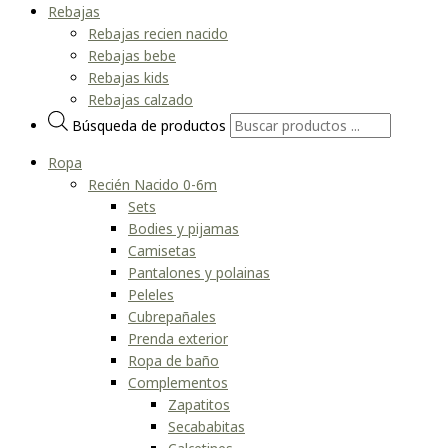
Rebajas
Rebajas recien nacido
Rebajas bebe
Rebajas kids
Rebajas calzado
Búsqueda de productos
Ropa
Recién Nacido 0-6m
Sets
Bodies y pijamas
Camisetas
Pantalones y polainas
Peleles
Cubrepañales
Prenda exterior
Ropa de baño
Complementos
Zapatitos
Secababitas