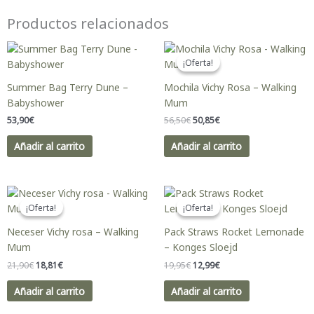
Productos relacionados
El
El
precio
precio
¡Oferta!
¡Oferta!
original
actual
era:
es:
Summer Bag Terry Dune –
Mochila Vichy Rosa – Walking
56,50€.
50,85€.
Babyshower
Mum
53,90
€
56,50
€
50,85
€
Añadir al carrito
Añadir al carrito
El
El
El
El
precio
precio
precio
precio
¡Oferta!
¡Oferta!
¡Oferta!
¡Oferta!
original
actual
original
actual
era:
es:
era:
es:
Neceser Vichy rosa – Walking
Pack Straws Rocket Lemonade
21,90€.
18,81€.
19,95€.
12,99€.
Mum
– Konges Sloejd
21,90
€
18,81
€
19,95
€
12,99
€
Añadir al carrito
Añadir al carrito