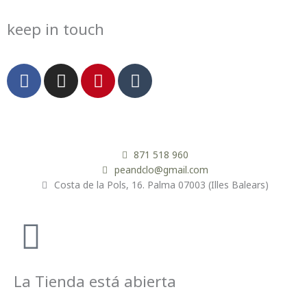
keep in touch
F
I
P
T
a
n
i
u
c
s
n
m
e
t
t
b
b
a
e
l
o
g
r
r
871 518 960
o
r
e
peandclo@gmail.com
Costa de la Pols, 16. Palma 07003 (Illes Balears)
k
a
s
m
t
La Tienda está abierta