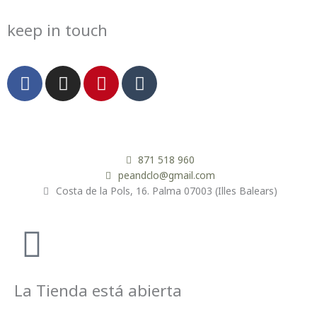
keep in touch
F
I
P
T
a
n
i
u
c
s
n
m
e
t
t
b
b
a
e
l
o
g
r
r
871 518 960
o
r
e
peandclo@gmail.com
Costa de la Pols, 16. Palma 07003 (Illes Balears)
k
a
s
m
t
La Tienda está abierta