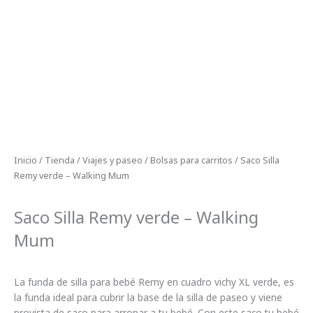
Inicio
/
Tienda
/
Viajes y paseo
/
Bolsas para carritos
/ Saco Silla
Remy verde – Walking Mum
Saco Silla Remy verde – Walking
Mum
La funda de silla para bebé Remy en cuadro vichy XL verde, es
la funda ideal para cubrir la base de la silla de paseo y viene
provista de saco para arropar a tu bebé. Con este saco tu bebé