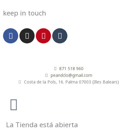
keep in touch
F
I
P
T
a
n
i
u
c
s
n
m
e
t
t
b
b
a
e
l
o
g
r
r
871 518 960
o
r
e
peandclo@gmail.com
Costa de la Pols, 16. Palma 07003 (Illes Balears)
k
a
s
m
t
La Tienda está abierta