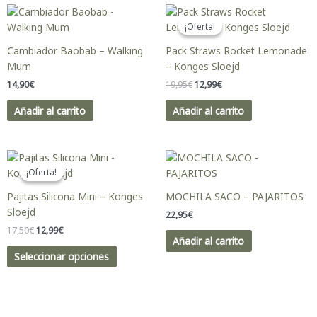
El
El
precio
precio
¡Oferta!
¡Oferta!
original
actual
era:
es:
Cambiador Baobab – Walking
Pack Straws Rocket Lemonade
19,95€.
12,99€.
Mum
– Konges Sloejd
14,90
€
19,95
€
12,99
€
Añadir al carrito
Añadir al carrito
El
El
Este
precio
precio
producto
¡Oferta!
¡Oferta!
original
actual
tiene
era:
es:
Pajitas Silicona Mini – Konges
MOCHILA SACO – PAJARITOS
17,50€.
12,99€.
múltiples
Sloejd
22,95
€
variantes.
17,50
€
12,99
€
Las
Añadir al carrito
opciones
Seleccionar opciones
se
pueden
elegir
en