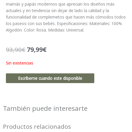
mamás y papás modernos que aprecian los diseños más
actuales y en tendencia sin dejar de lado la calidad y la
funcionalidad de complemetos que hacen más cómodos todos
los paseos con sus bebés. Especificaciones: Materiales: 100%
Algodón. Color: Rosa. Medidas: Universal.
El
El
93,90
€
79,99
€
precio
precio
original
actual
Sin existencias
era:
es:
93,90€.
79,99€.
Escríbeme cuando este disponible
También puede interesarte
Productos relacionados