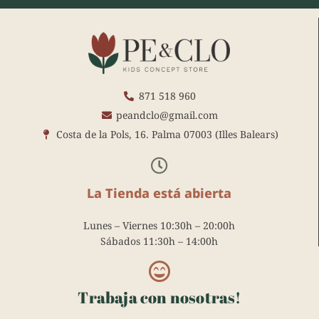
c
s
n
m
e
t
t
b
b
a
e
l
o
g
r
r
o
r
e
k
a
s
871 518 960
m
t
peandclo@gmail.com
Costa de la Pols, 16. Palma 07003 (Illes Balears)
La Tienda está abierta
Lunes – Viernes 10:30h – 20:00h
Sábados 11:30h – 14:00h
Trabaja con nosotras!