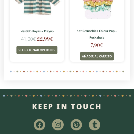
variantes.
Las
opciones
se
pueden
Set Scrunchies Colour Pop –
Vestido Rayas – Playup
elegir
22,99
€
Rockahula
41,00
€
en
7,90
€
la
SELECCIONAR OPCIONES
página
AÑADIR AL CARRITO
de
producto
KEEP IN TOUCH
F
I
P
T
a
n
i
u