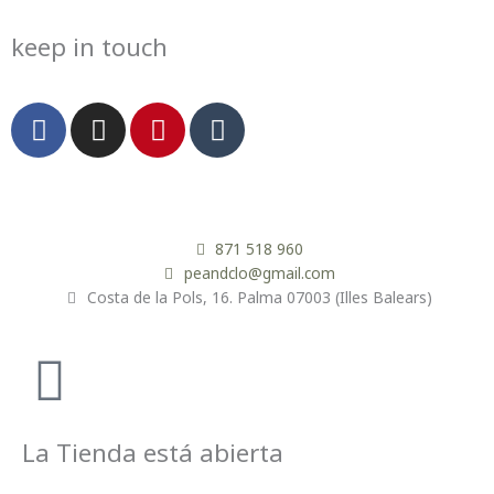
keep in touch
F
I
P
T
a
n
i
u
c
s
n
m
e
t
t
b
b
a
e
l
o
g
r
r
871 518 960
o
r
e
peandclo@gmail.com
Costa de la Pols, 16. Palma 07003 (Illes Balears)
k
a
s
m
t
La Tienda está abierta