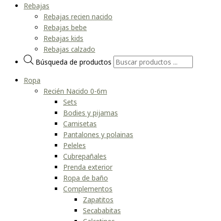
Rebajas
Rebajas recien nacido
Rebajas bebe
Rebajas kids
Rebajas calzado
Búsqueda de productos
Ropa
Recién Nacido 0-6m
Sets
Bodies y pijamas
Camisetas
Pantalones y polainas
Peleles
Cubrepañales
Prenda exterior
Ropa de baño
Complementos
Zapatitos
Secababitas