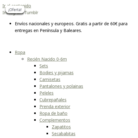
Ir al contenido
¡Oferta!
¡Oferta!
¡Oferta!
¡Oferta!
¡Oferta!
¡Oferta!
Instagram
Tumblr
Envíos nacionales y europeos. Gratis a partir de 60€ para
entregas en Península y Baleares.
Ropa
Recién Nacido 0-6m
Sets
Bodies y pijamas
Camisetas
Pantalones y polainas
Peleles
Cubrepañales
Prenda exterior
Ropa de baño
Complementos
Zapatitos
Secababitas