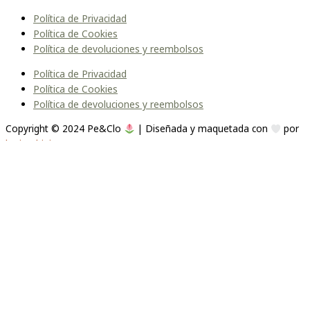
Política de Privacidad
Política de Cookies
Política de devoluciones y reembolsos
Política de Privacidad
Política de Cookies
Política de devoluciones y reembolsos
Copyright © 2024 Pe&Clo
| Diseñada y maquetada con
por
lopipedrini
Unirme a la lista
Te enviaremos un correo cuando el producto esté
disponible. Por favor, déjanos tu dirección de correo electrónico a
continuación.