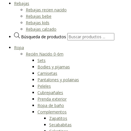
Rebajas
Rebajas recien nacido
Rebajas bebe
Rebajas kids
Rebajas calzado
Búsqueda de productos
Ropa
Recién Nacido 0-6m
Sets
Bodies y pijamas
Camisetas
Pantalones y polainas
Peleles
Cubrepañales
Prenda exterior
Ropa de baño
Complementos
Zapatitos
Secababitas