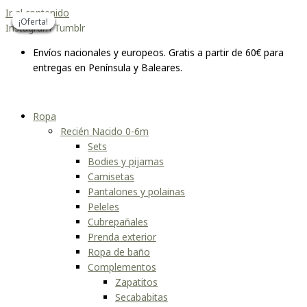
Ir al contenido
¡Oferta!
¡Oferta!
¡Oferta!
¡Oferta!
¡Oferta!
¡Oferta!
Instagram
Tumblr
Envíos nacionales y europeos. Gratis a partir de 60€ para
entregas en Península y Baleares.
Ropa
Recién Nacido 0-6m
Sets
Bodies y pijamas
Camisetas
Pantalones y polainas
Peleles
Cubrepañales
Prenda exterior
Ropa de baño
Complementos
Zapatitos
Secababitas