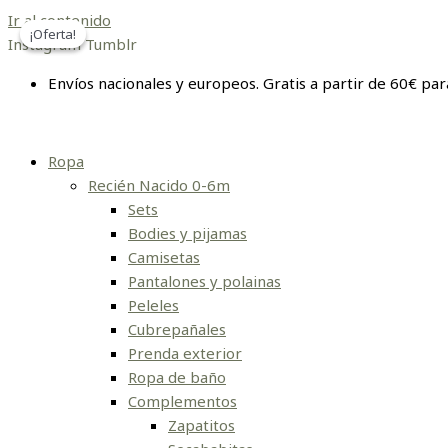
Ir al contenido
¡Oferta!
¡Oferta!
Instagram
Tumblr
Envíos nacionales y europeos. Gratis a partir de 60€ par
Ropa
Recién Nacido 0-6m
Sets
Bodies y pijamas
Camisetas
Pantalones y polainas
Peleles
Cubrepañales
Prenda exterior
Ropa de baño
Complementos
Zapatitos