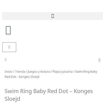
Ir
al
contenido
Búsqueda de productos
Carrito
Inicio
/
Tienda
/
Juegos y lectura
/
Playa y piscina
/ Swim Ring Baby
Red Dot – Konges Sloejd
Swim Ring Baby Red Dot – Konges
Sloejd