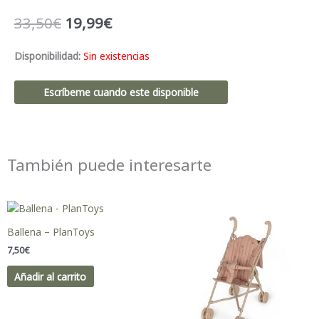
El
El
33,50
€
19,99
€
precio
precio
original
actual
Disponibilidad:
Sin existencias
era:
es:
33,50€.
19,99€.
Escríbeme cuando este disponible
También puede interesarte
Ballena – PlanToys
7,50
€
Añadir al carrito