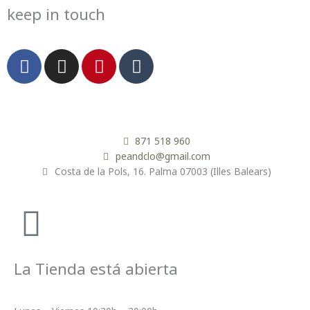
keep in touch
F
I
P
T
a
n
i
u
c
s
n
m
e
t
t
b
b
a
e
l
o
g
r
r
871 518 960
o
r
e
peandclo@gmail.com
Costa de la Pols, 16. Palma 07003 (Illes Balears)
k
a
s
m
t
La Tienda está abierta