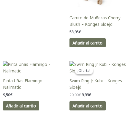
Carrito de Muñecas Cherry
Blush – Konges Sloejd
53,95
€
Añadir al carrito
El
El
precio
precio
¡Oferta!
¡Oferta!
original
actual
era:
es:
Pinta Uñas Flamingo –
Swim Ring Jr Kubi – Konges
20,00€.
9,99€.
Nailmatic
Sloejd
9,50
€
20,00
€
9,99
€
Añadir al carrito
Añadir al carrito