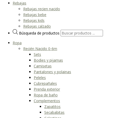
Rebajas
Rebajas recien nacido
Rebajas bebe
Rebajas kids
Rebajas calzado
Búsqueda de productos
Ropa
Recién Nacido 0-6m
Sets
Bodies y pijamas
Camisetas
Pantalones y polainas
Peleles
Cubrepañales
Prenda exterior
Ropa de baño
Complementos
Zapatitos
Secababitas