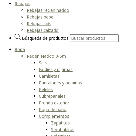
Rebajas
Rebajas recien nacido
Rebajas bebe
Rebajas kids
Rebajas calzado
Búsqueda de productos
Ropa
Recién Nacido 0-6m
Sets
Bodies y pijamas
Camisetas
Pantalones y polainas
Peleles
Cubrepañales
Prenda exterior
Ropa de baño
Complementos
Zapatitos
Secababitas