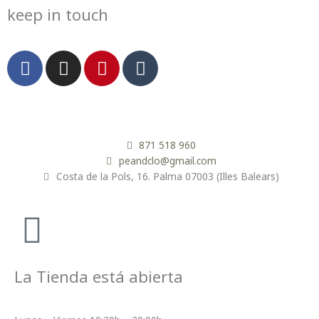
keep in touch
F
I
P
T
a
n
i
u
c
s
n
m
e
t
t
b
b
a
e
l
o
g
r
r
871 518 960
o
r
e
peandclo@gmail.com
Costa de la Pols, 16. Palma 07003 (Illes Balears)
k
a
s
m
t
La Tienda está abierta