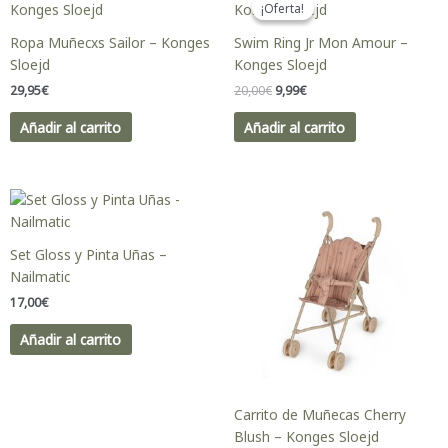
¡Oferta!
¡Oferta!
original
actual
era:
es:
Ropa Muñecxs Sailor – Konges
Swim Ring Jr Mon Amour –
20,00€.
9,99€.
Sloejd
Konges Sloejd
29,95
€
20,00
€
9,99
€
Añadir al carrito
Añadir al carrito
Set Gloss y Pinta Uñas –
Nailmatic
17,00
€
Añadir al carrito
Carrito de Muñecas Cherry
Blush – Konges Sloejd