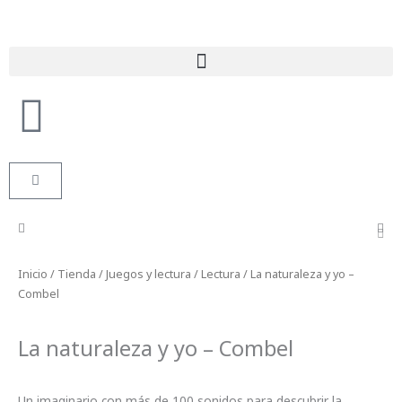
Ir
al
contenido
Búsqueda de productos
Carrito
Inicio
/
Tienda
/
Juegos y lectura
/
Lectura
/ La naturaleza y yo –
Combel
La naturaleza y yo – Combel
Un imaginario con más de 100 sonidos para descubrir la