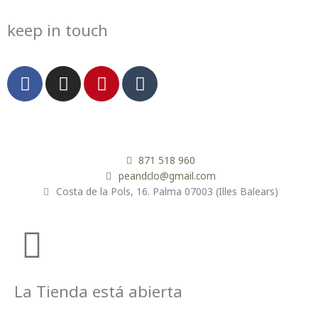
keep in touch
F
I
P
T
a
n
i
u
c
s
n
m
e
t
t
b
b
a
e
l
o
g
r
r
871 518 960
o
r
e
peandclo@gmail.com
Costa de la Pols, 16. Palma 07003 (Illes Balears)
k
a
s
m
t
La Tienda está abierta