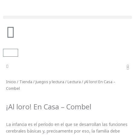
Ir
al
contenido
Búsqueda de productos
Carrito
Inicio
/
Tienda
/
Juegos y lectura
/
Lectura
/ ¡Al loro! En Casa –
Combel
¡Al loro! En Casa – Combel
La infancia es el período en el que se desarrollan las funciones
cerebrales básicas y, precisamente por eso, la familia debe