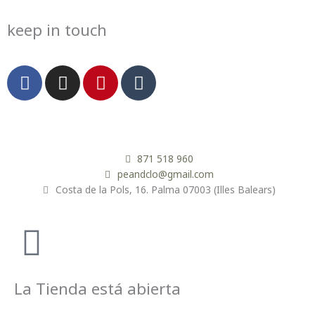
keep in touch
F
I
P
T
a
n
i
u
c
s
n
m
e
t
t
b
b
a
e
l
o
g
r
r
871 518 960
o
r
e
peandclo@gmail.com
Costa de la Pols, 16. Palma 07003 (Illes Balears)
k
a
s
m
t
La Tienda está abierta