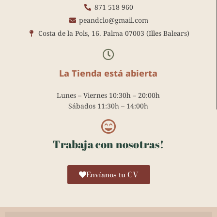
k
a
s
871 518 960
m
t
peandclo@gmail.com
Costa de la Pols, 16. Palma 07003 (Illes Balears)
La Tienda está abierta
Lunes – Viernes 10:30h – 20:00h
Sábados 11:30h – 14:00h
Trabaja con nosotras!
Envíanos tu CV