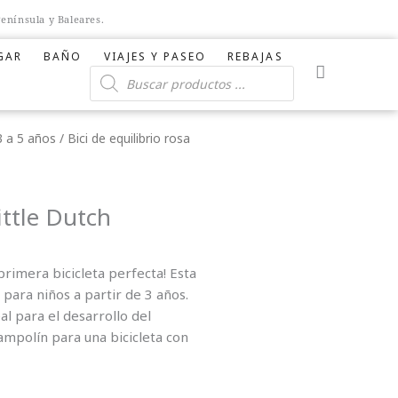
Península y Baleares.
GAR
BAÑO
VIAJES Y PASEO
REBAJAS
Carri
Búsqueda
de
productos
3 a 5 años
/ Bici de equilibrio rosa
Little Dutch
a primera bicicleta perfecta! Esta
 para niños a partir de 3 años.
al para el desarrollo del
rampolín para una bicicleta con