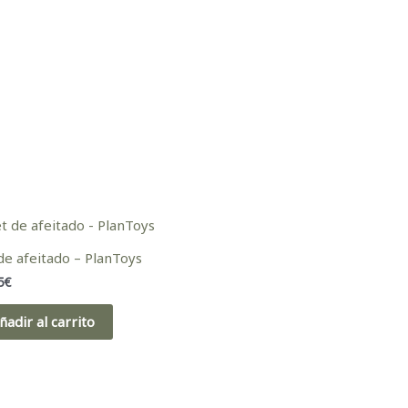
de afeitado – PlanToys
5
€
ñadir al carrito