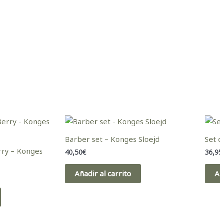
Barber set – Konges Sloejd
Set 
rry – Konges
40,50
€
36,9
Añadir al carrito
A