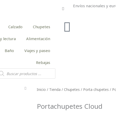
Envíos nacionales y eur
Calzado
Chupetes
y lectura
Alimentación
Baño
Viajes y paseo
Rebajas
squeda
e
oductos
Inicio
/
Tienda
/
Chupetes
/
Porta chupetes
/ P
Portachupetes Cloud