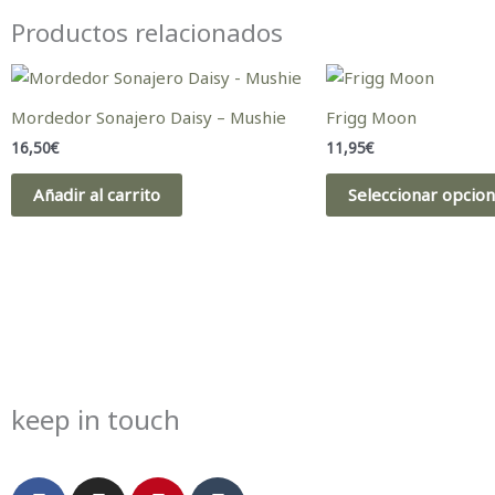
Productos relacionados
Mordedor Sonajero Daisy – Mushie
Frigg Moon
16,50
€
11,95
€
Añadir al carrito
Seleccionar opcio
keep in touch
F
I
P
T