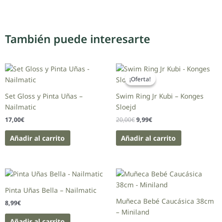
También puede interesarte
El
El
precio
precio
¡Oferta!
¡Oferta!
original
actual
era:
es:
Set Gloss y Pinta Uñas –
Swim Ring Jr Kubi – Konges
20,00€.
9,99€.
Nailmatic
Sloejd
17,00
€
20,00
€
9,99
€
Añadir al carrito
Añadir al carrito
Pinta Uñas Bella – Nailmatic
Muñeca Bebé Caucásica 38cm
8,99
€
– Miniland
Añadir al carrito