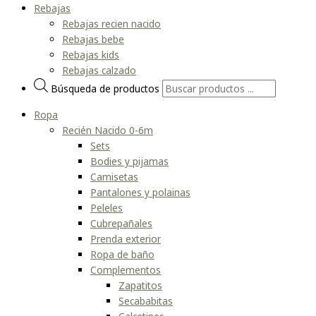
Rebajas
Rebajas recien nacido
Rebajas bebe
Rebajas kids
Rebajas calzado
Búsqueda de productos
Ropa
Recién Nacido 0-6m
Sets
Bodies y pijamas
Camisetas
Pantalones y polainas
Peleles
Cubrepañales
Prenda exterior
Ropa de baño
Complementos
Zapatitos
Secababitas