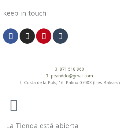
keep in touch
F
I
P
T
a
n
i
u
c
s
n
m
e
t
t
b
b
a
e
l
o
g
r
r
871 518 960
o
r
e
peandclo@gmail.com
Costa de la Pols, 16. Palma 07003 (Illes Balears)
k
a
s
m
t
La Tienda está abierta