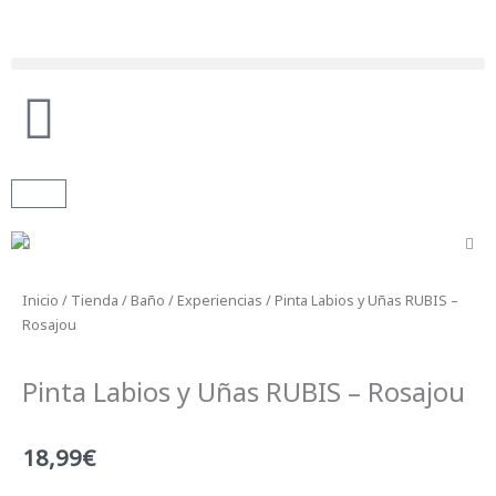
Ir
al
contenido
Búsqueda de productos
Carrito
Inicio
/
Tienda
/
Baño
/
Experiencias
/ Pinta Labios y Uñas RUBIS –
Rosajou
Pinta Labios y Uñas RUBIS – Rosajou
18,99
€