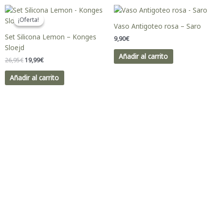
El
El
precio
precio
¡Oferta!
¡Oferta!
original
actual
Vaso Antigoteo rosa – Saro
era:
es:
Set Silicona Lemon – Konges
9,90
€
26,95€.
19,99€.
Sloejd
Añadir al carrito
26,95
€
19,99
€
Añadir al carrito