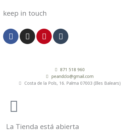
keep in touch
F
I
P
T
a
n
i
u
c
s
n
m
e
t
t
b
b
a
e
l
o
g
r
r
871 518 960
o
r
e
peandclo@gmail.com
Costa de la Pols, 16. Palma 07003 (Illes Balears)
k
a
s
m
t
La Tienda está abierta