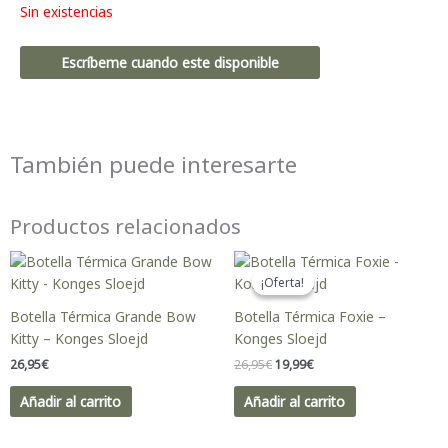
Sin existencias
Escríbeme cuando este disponible
También puede interesarte
Productos relacionados
El
El
precio
precio
¡Oferta!
¡Oferta!
original
actual
era:
es:
Botella Térmica Grande Bow
Botella Térmica Foxie –
26,95€.
19,99€.
Kitty – Konges Sloejd
Konges Sloejd
26,95
€
26,95
€
19,99
€
Añadir al carrito
Añadir al carrito