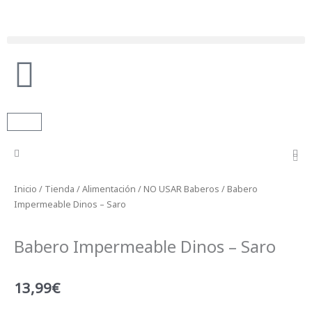
Ir
al
contenido
Búsqueda de productos
Carrito
Inicio
/
Tienda
/
Alimentación
/
NO USAR Baberos
/ Babero
Impermeable Dinos – Saro
Babero Impermeable Dinos – Saro
13,99
€